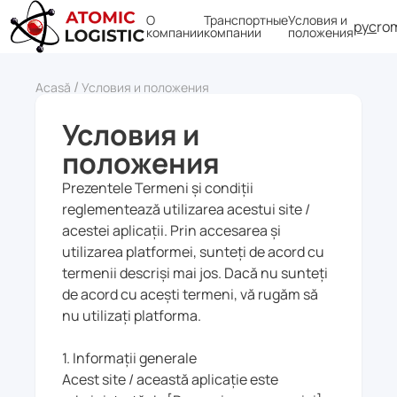
О
Транспортные
Условия и
рус
ro
компании
компании
положения
/
Acasă
Условия и положения
Условия и
положения
Prezentele Termeni și condiții
reglementează utilizarea acestui site /
acestei aplicații. Prin accesarea și
utilizarea platformei, sunteți de acord cu
termenii descriși mai jos. Dacă nu sunteți
de acord cu acești termeni, vă rugăm să
nu utilizați platforma.
1. Informații generale
Acest site / această aplicație este